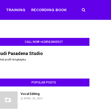
E
TRAINING
RECORDING BOOK
CALL NOW +628562840527
Budi Pasadena Studio
ihat profil lengkapku
POPULAR POSTS
Vocal Editing
APRIL 29, 2013