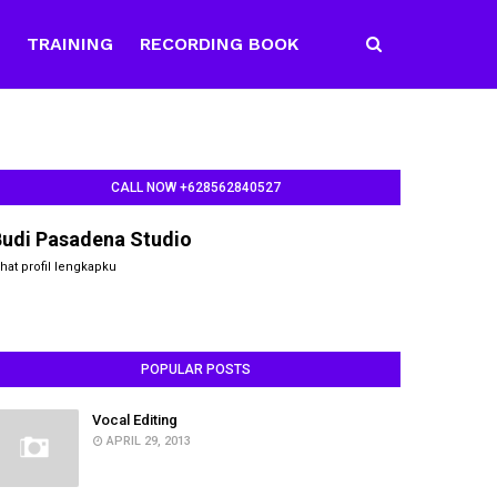
E
TRAINING
RECORDING BOOK
CALL NOW +628562840527
Budi Pasadena Studio
ihat profil lengkapku
POPULAR POSTS
Vocal Editing
APRIL 29, 2013