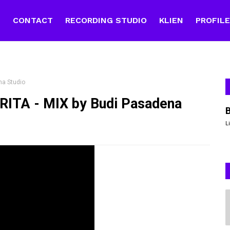
E
CONTACT
RECORDING STUDIO
KLIEN
PROFIL
a Studio
TA - MIX by Budi Pasadena
L