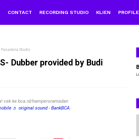
E
CONTACT
RECORDING STUDIO
KLIEN
PROFIL
i Pasadena Studio
- Dubber provided by Budi
L
aja! cek ke bca.id/hampersramadan
obile
♬ original sound - BankBCA