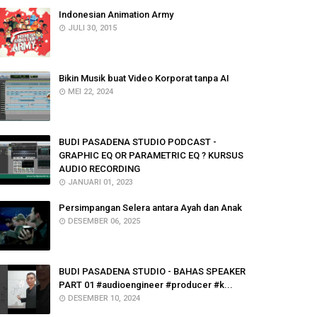
Indonesian Animation Army
JULI 30, 2015
Bikin Musik buat Video Korporat tanpa AI
MEI 22, 2024
BUDI PASADENA STUDIO PODCAST -
GRAPHIC EQ OR PARAMETRIC EQ ? KURSUS
AUDIO RECORDING
JANUARI 01, 2023
Persimpangan Selera antara Ayah dan Anak
DESEMBER 06, 2025
BUDI PASADENA STUDIO - BAHAS SPEAKER
PART 01 #audioengineer #producer #k...
DESEMBER 10, 2024