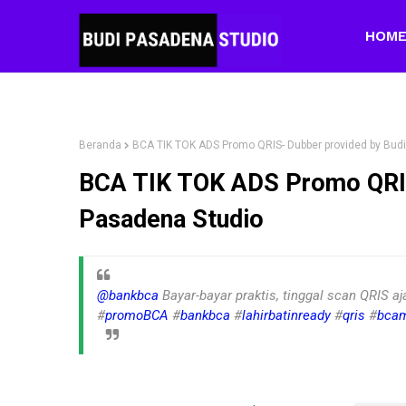
HOM
Beranda
BCA TIK TOK ADS Promo QRIS- Dubber provided by Bud
BCA TIK TOK ADS Promo QRIS
Pasadena Studio
@bankbca
Bayar-bayar praktis, tinggal scan QRIS 
#
promoBCA
#
bankbca
#
lahirbatinready
#
qris
#
bcam