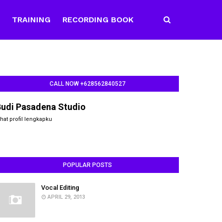
E
TRAINING
RECORDING BOOK
CALL NOW +628562840527
Budi Pasadena Studio
ihat profil lengkapku
POPULAR POSTS
Vocal Editing
APRIL 29, 2013