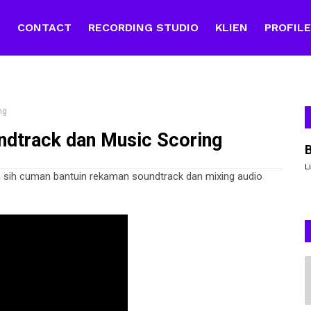
E
CONTACT
RECORDING STUDIO
KLIEN
PROFIL
ng
dtrack dan Music Scoring
L
ya sih cuman bantuin rekaman soundtrack dan mixing audio