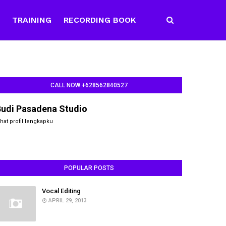
E
TRAINING
RECORDING BOOK
CALL NOW +628562840527
Budi Pasadena Studio
ihat profil lengkapku
POPULAR POSTS
Vocal Editing
APRIL 29, 2013