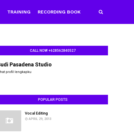
E
TRAINING
RECORDING BOOK
CALL NOW +628562840527
Budi Pasadena Studio
ihat profil lengkapku
POPULAR POSTS
Vocal Editing
APRIL 29, 2013