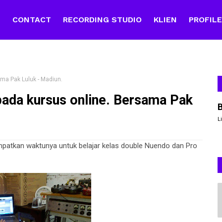
E
CONTACT
RECORDING STUDIO
KLIEN
PROFIL
ama Pak Luluk - Madiun.
ipada kursus online. Bersama Pak
L
mpatkan waktunya untuk belajar kelas double Nuendo dan Pro