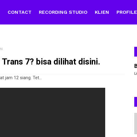
E
CONTACT
RECORDING STUDIO
KLIEN
PROFIL
ni.
rans 7? bisa dilihat disini.
L
t jam 12 siang. Tet...