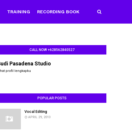
E
TRAINING
RECORDING BOOK
CALL NOW +628562840527
Budi Pasadena Studio
ihat profil lengkapku
POPULAR POSTS
Vocal Editing
APRIL 29, 2013