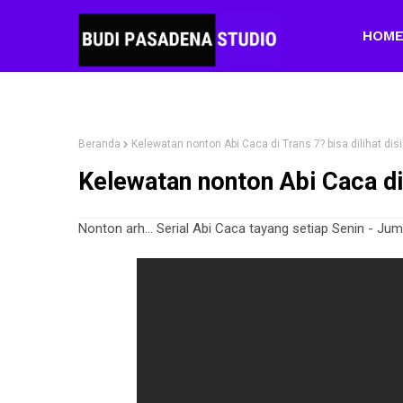
HOM
Beranda
Kelewatan nonton Abi Caca di Trans 7? bisa dilihat disi
Kelewatan nonton Abi Caca di T
Nonton arh... Serial Abi Caca tayang setiap Senin - Juma