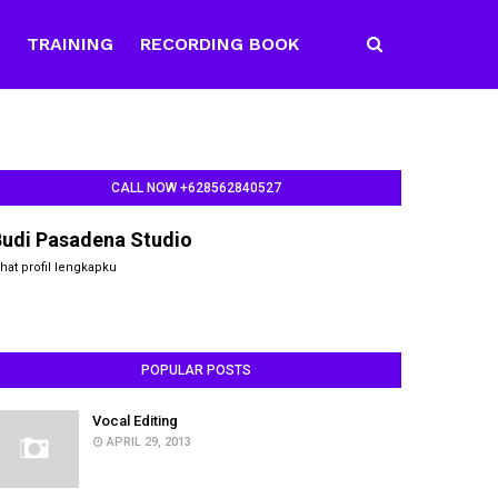
E
TRAINING
RECORDING BOOK
CALL NOW +628562840527
Budi Pasadena Studio
ihat profil lengkapku
POPULAR POSTS
Vocal Editing
APRIL 29, 2013