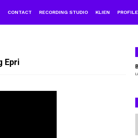
E
CONTACT
RECORDING STUDIO
KLIEN
PROFIL
 Epri
L